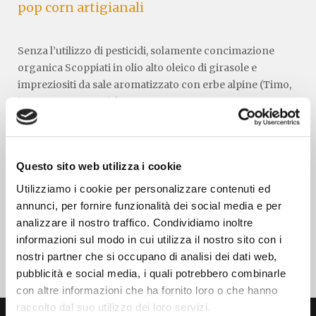
pop corn artigianali
Senza l’utilizzo di pesticidi, solamente concimazione
organica Scoppiati in olio alto oleico di girasole e
impreziositi da sale aromatizzato con erbe alpine (Timo,
isoppo, santoreggia)
Zona geografica
Comune di Morgex e di La Salle (Aosta)
Questo sito web utilizza i cookie
Altitudine
Utilizziamo i cookie per personalizzare contenuti ed
annunci, per fornire funzionalità dei social media e per
900/1600 metri sul livello del mare
analizzare il nostro traffico. Condividiamo inoltre
informazioni sul modo in cui utilizza il nostro sito con i
nostri partner che si occupano di analisi dei dati web,
pubblicità e social media, i quali potrebbero combinarle
con altre informazioni che ha fornito loro o che hanno
raccolto dal suo utilizzo dei loro servizi.