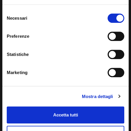
AZIENDA
Selezione
Necessari
del
L'azienda Pavese e figli produce Blanc de Morgex et de La
consenso
Salle, vino d'eccellenza.
Preferenze
MENU
Home
Statistiche
Chi siamo
La nostra storia
Marketing
Il territorio
Benefici e sostegni
Mostra dettagli
I nostri vini
Accetta tutti
Video
Gallery